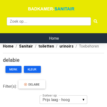
Home
Home
Sanitair
toiletten
urinoirs
Toebehoren
delabie
MERK:
KLEUR:
DELABIE
Filter(s):
Sorteer op: