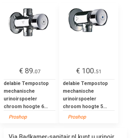
€ 89.
€ 100.
07
51
delabie Tempostop
delabie Tempostop
mechanische
mechanische
urinoirspoeler
urinoirspoeler
chroom hoogte 6...
chroom hoogte 5...
Proshop
Proshop
Via Badkamer-sanitair.nl kunt u urinoir