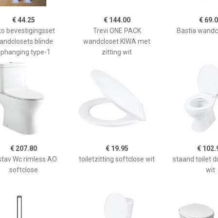
€ 44.25
€ 144.00
€ 69.
ko bevestigingsset
Trevi ONE PACK
Bastia wandc
andclosets blinde
wandcloset KIWA met
phanging type-1
zitting wit
€ 207.80
€ 19.95
€ 102.
tav Wc rimless AO
toiletzitting softclose wit
staand toilet 
softclose
wit