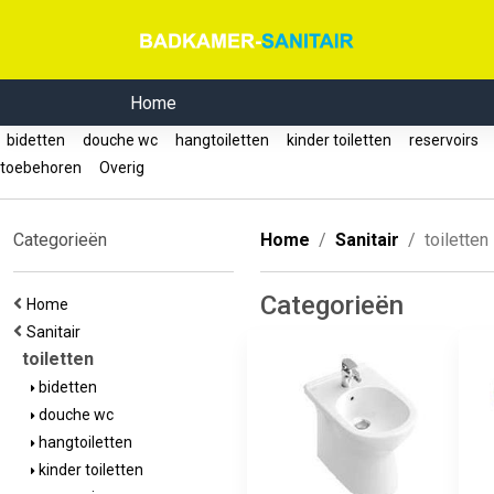
Home
bidetten
douche wc
hangtoiletten
kinder toiletten
reservoirs
toebehoren
Overig
Categorieën
Home
Sanitair
toiletten
Categorieën
Home
Sanitair
toiletten
bidetten
douche wc
hangtoiletten
kinder toiletten