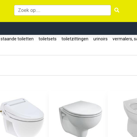
staande toiletten
toiletsets
toiletzittingen
urinoirs
vermalers, s