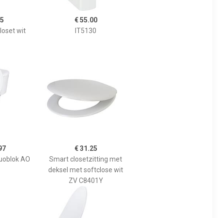
05
€ 55.00
loset wit
IT5130
97
€ 31.25
duoblok AO
Smart closetzitting met
deksel met softclose wit
ZV C8401Y