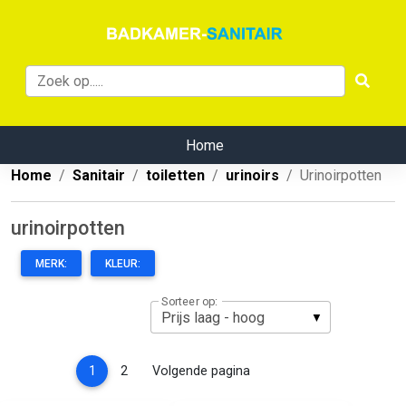
Home
Home
Sanitair
toiletten
urinoirs
Urinoirpotten
urinoirpotten
MERK:
KLEUR:
Sorteer op:
(current)
1
2
Volgende pagina