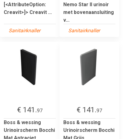
[<AttributeOption:
Nemo Star II urinoir
Creavit>]> Creavit ...
met bovenaansluiting
v...
Sanitairknaller
Sanitairknaller
€ 141.
€ 141.
97
97
Boss & wessing
Boss & wessing
Urinoirscherm Bocchi
Urinoirscherm Bocchi
Mat Antraciet
Mat Grijs