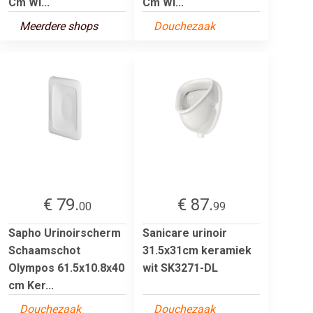
Cm Wi...
Cm Wi...
Meerdere shops
Douchezaak
€ 79.
€ 87.
00
99
Sapho Urinoirscherm
Sanicare urinoir
Schaamschot
31.5x31cm keramiek
Olympos 61.5x10.8x40
wit SK3271-DL
cm Ker...
Douchezaak
Douchezaak