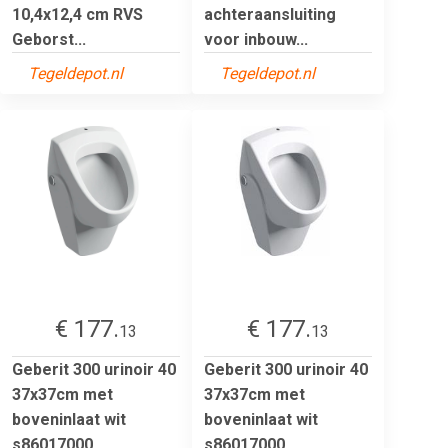
10,4x12,4 cm RVS
achteraansluiting
Geborst...
voor inbouw...
Tegeldepot.nl
Tegeldepot.nl
€ 177.
€ 177.
13
13
Geberit 300 urinoir 40
Geberit 300 urinoir 40
37x37cm met
37x37cm met
boveninlaat wit
boveninlaat wit
s86017000...
s86017000...