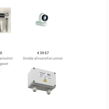
20
€ 39.57
amschot
Smilde afvoersifon urinoir
ngsset