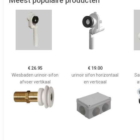
Meest populaire producten
€ 26.95
€ 19.00
Wiesbaden urinoir-sifon
urinoir sifon horizontaal
San
afvoer vertikaal
en verticaal
a