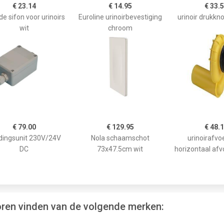
€ 23.14
€ 14.95
€ 33.
de sifon voor urinoirs
Euroline urinoirbevestiging
urinoir drukk
wit
chroom
€ 79.00
€ 129.95
€ 48.
dingsunit 230V/24V
Nola schaamschot
urinoirafvo
DC
73x47.5cm wit
horizontaal a
horen vinden van de volgende merken: