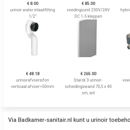
€ 8.00
€ 85.00
urinoir water inlaatfitting
voedingsunit 230V/24V
hybri
1/2''
DC 1-5 kleppen
€ 48.18
€ 265.00
urinoirafvoersifon
Starck 3 urinoir-
voe
verticaal afvoer=50mm
scheidingswand 70,5 x 40
cm, wit
Via Badkamer-sanitair.nl kunt u urinoir toebe