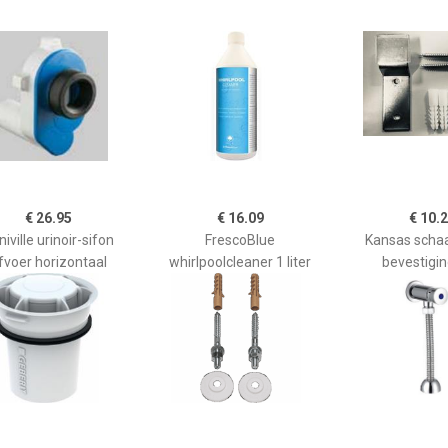
€ 26.95
€ 16.09
€ 10.
iville urinoir-sifon
FrescoBlue
Kansas scha
fvoer horizontaal
whirlpoolcleaner 1 liter
bevestigi