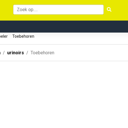
oeler
Toebehoren
n
urinoirs
Toebehoren