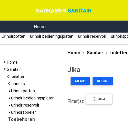
Home
Urinoirpotten
urinoir bedieningsplaten
urinoir reservoir
urinoirsp
Home
Sanitair
toilette
Home
Jika
Sanitair
toiletten
MERK:
KLEUR:
urinoirs
Urinoirpotten
urinoir bedieningsplaten
JIKA
Filter(s):
urinoir reservoir
urinoirspoeler
Toebehoren