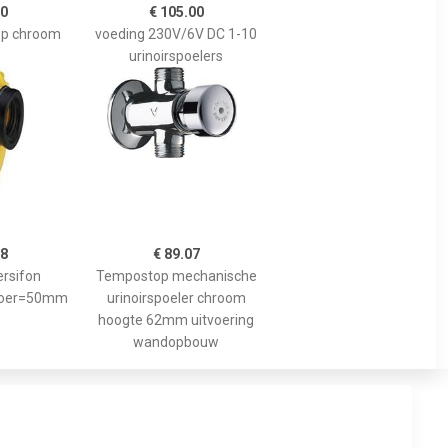
50
€ 105.00
nop chroom
voeding 230V/6V DC 1-10
urinoirspoelers
18
€ 89.07
ersifon
Tempostop mechanische
fvoer=50mm
urinoirspoeler chroom
hoogte 62mm uitvoering
wandopbouw