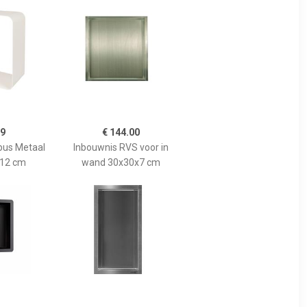
99
€ 144.00
ubus Metaal
Inbouwnis RVS voor in
x12 cm
wand 30x30x7 cm