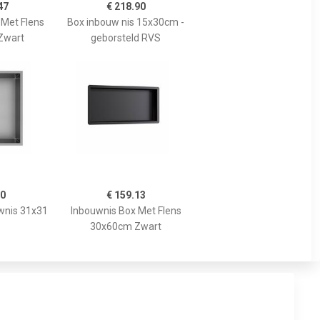
47
€ 218.90
 Met Flens
Box inbouw nis 15x30cm -
Zwart
geborsteld RVS
00
€ 159.13
wnis 31x31
Inbouwnis Box Met Flens
30x60cm Zwart