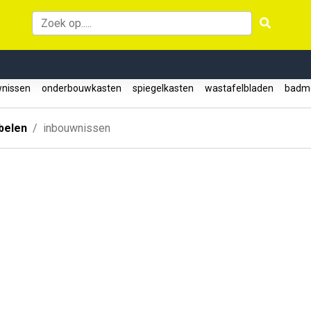
wnissen
onderbouwkasten
spiegelkasten
wastafelbladen
badme
belen
inbouwnissen