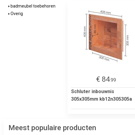
badmeubel toebehoren
Overig
€ 84
.99
Schluter inbouwnis
305x305mm kb12n305305a
Meest populaire producten