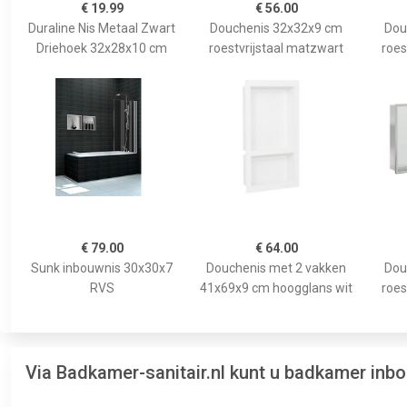
€ 19.99
€ 56.00
Duraline Nis Metaal Zwart
Douchenis 32x32x9 cm
Dou
Driehoek 32x28x10 cm
roestvrijstaal matzwart
roes
€ 79.00
€ 64.00
Sunk inbouwnis 30x30x7
Douchenis met 2 vakken
Dou
RVS
41x69x9 cm hoogglans wit
roes
Via Badkamer-sanitair.nl kunt u badkamer inb