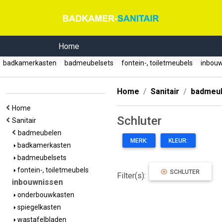
Home
badkamerkasten
badmeubelsets
fontein-, toiletmeubels
inbou
Home
Sanitair
badmeu
Home
Schluter
Sanitair
badmeubelen
MERK:
KLEUR:
badkamerkasten
badmeubelsets
fontein-, toiletmeubels
SCHLUTER
Filter(s):
inbouwnissen
onderbouwkasten
spiegelkasten
wastafelbladen