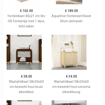
€ 102.00
€ 189.00
fonteinkast 40x21 cm tbv
AquaVive fonteinset Ravel
HS fonteintje met 1 deur,
45cm antraciet
licht-eiken
€ 38.00
€ 34.00
Wastafelkast 58x33x60
Wastafelkast 58x33x60
cm bewerkt hout bruin
cm bewerkt hout sonoma
eikenkleur
eikenkleurig