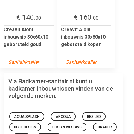
€ 140.
€ 160.
00
00
Creavit Aloni
Creavit Aloni
inbouwnis 30x60x10
inbouwnis 30x60x10
geborsteld goud
geborsteld koper
Sanitairknaller
Sanitairknaller
Via Badkamer-sanitair.nl kunt u
badkamer inbouwnissen vinden van de
volgende merken:
AQUA SPLASH
ARCQUA
BES LED
BEST DESIGN
BOSS & WESSING
BRAUER