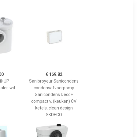
00
€ 169.82
® UP
Sanibroyeur Sanicondens
ler, wit
condensafvoerpomp
Sanicondens Deco+
compact v. (keuken) CV
ketels, clean design
SKDECO