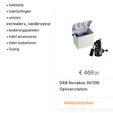
toiletsets
toiletzittingen
urinoirs
vermalers, sanibroyeur
bedieningspanelen
toilet accessoires
toilet toebehoren
Overig
€ 469
.00
DAB Novabox 30/300
Opvoerstation
Waterpompshop