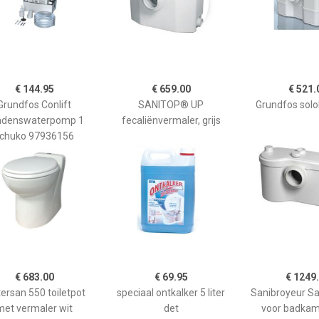
€ 144.95
€ 659.00
€ 521.
Grundfos Conlift
SANITOP® UP
Grundfos solol
ndenswaterpomp 1
fecaliënvermaler, grijs
chuko 97936156
€ 683.00
€ 69.95
€ 1249
ersan 550 toiletpot
speciaal ontkalker 5 liter
Sanibroyeur Sa
met vermaler wit
det
voor badkam