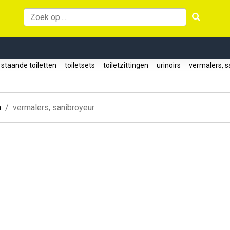
staande toiletten
toiletsets
toiletzittingen
urinoirs
vermalers, s
n
vermalers, sanibroyeur