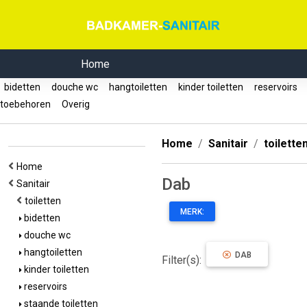
Home
bidetten
douche wc
hangtoiletten
kinder toiletten
reservoirs
toebehoren
Overig
Home
Sanitair
toilette
Home
Dab
Sanitair
toiletten
MERK:
bidetten
douche wc
hangtoiletten
DAB
Filter(s):
kinder toiletten
reservoirs
staande toiletten