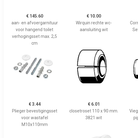
€ 145.60
€ 10.00
aan- en afvoergarnituur
Wirquin rechte wc-
Cor
voor hangend toilet
aansluiting wit
Se
verhogingsset max. 2,5
cm
€ 3.44
€ 6.01
Plieger bevestigingsset
closetroset 110 x 90 mm.
Vieg
voor wastafel
3821 wit
pi
M10x110mm