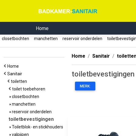
Home
closetbochten
manchetten
reservoir onderdelen
toiletbevestig
Home
Sanitair
toilette
Home
toiletbevestigingen
Sanitair
toiletten
MERK:
toilet toebehoren
closetbochten
manchetten
reservoir onderdelen
toiletbevestigingen
Toiletblok- en stickhouders
valpijpen