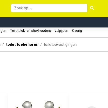
ingen
Toiletblok- en stickhouders
valpijpen
Overig
n
toilet toebehoren
toiletbevestigingen