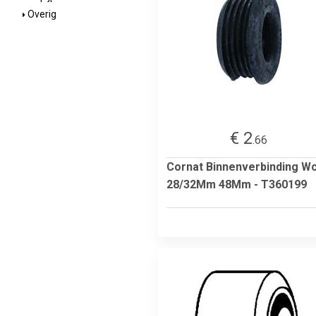
Overig
€ 2
.66
Cornat Binnenverbinding W
28/32Mm 48Mm - T360199