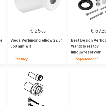
€ 25
€ 57
.06
.2
pe
Viega Verbinding elbow 22.5°
Best Design Verho
360 mm Wit
Wandcloset tbv
Inbouwreservoir
Proshop
Tegeldepot.nl