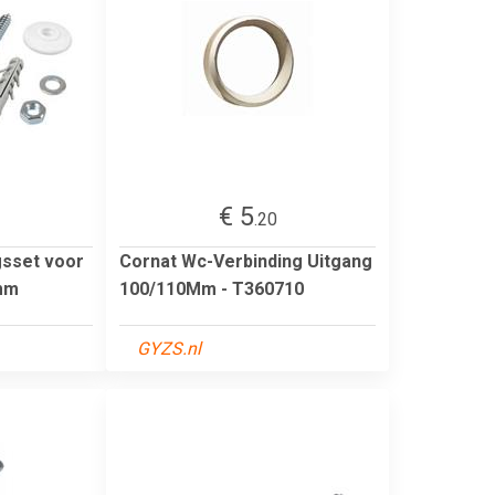
€ 5
.20
gsset voor
Cornat Wc-Verbinding Uitgang
mm
100/110Mm - T360710
GYZS.nl