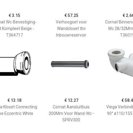
€ 3.15
€ 57.25
€ 2.6
nat Wc-Bevestiging-
Verhoogset voor
Cornat Binnen
t Kompleet Beige -
Wandcloset tbv
Wc 28/32Mm
T364717
Inbouwreservoir
T3601
€ 13.18
€ 12.27
€ 58.
a Kloset Connecting
Cornat Aansluitbuis
Viega Verbind
pe Eccentric White
300Mm Voor Wand-Wc -
90° ø110/155
SPRV300