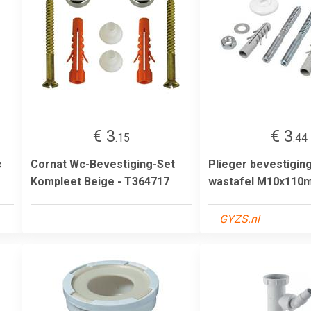
€ 3
€ 3
.15
.44
c
Cornat Wc-Bevestiging-Set
Plieger bevestigin
Kompleet Beige - T364717
wastafel M10x110
GYZS.nl