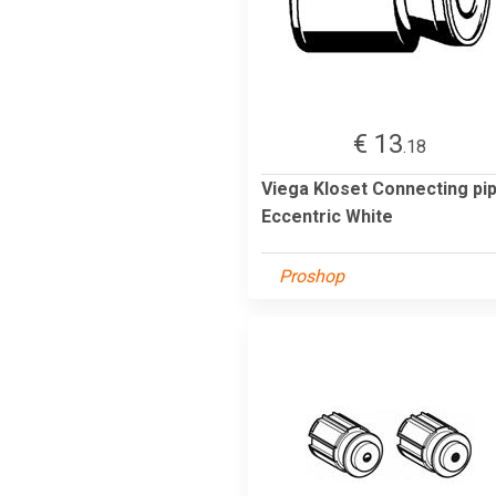
€ 13
.18
Viega Kloset Connecting pi
Eccentric White
Proshop