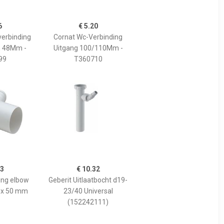
6
€ 5.20
verbinding
Cornat Wc-Verbinding
 48Mm -
Uitgang 100/110Mm -
99
T360710
43
€ 10.32
ing elbow
Geberit Uitlaatbocht d19-
 x 50 mm
23/40 Universal
(152242111)