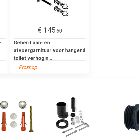
€ 145
.60
e
Geberit aan- en
afvoergarnituur voor hangend
toilet verhogin...
Proshop