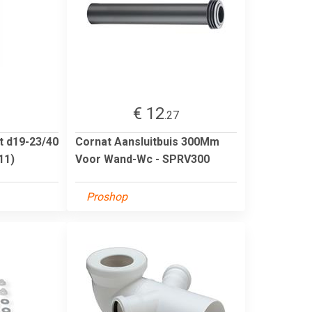
€ 12
2
.27
t d19-23/40
Cornat Aansluitbuis 300Mm
11)
Voor Wand-Wc - SPRV300
Proshop