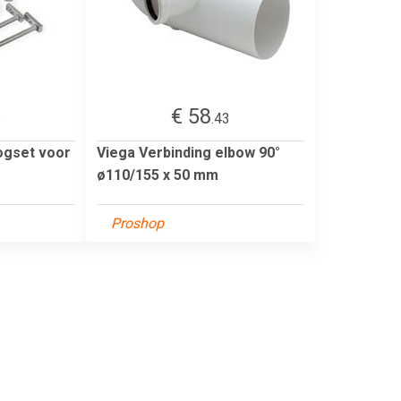
€ 58
5
.43
ogset voor
Viega Verbinding elbow 90°
ø110/155 x 50 mm
Proshop