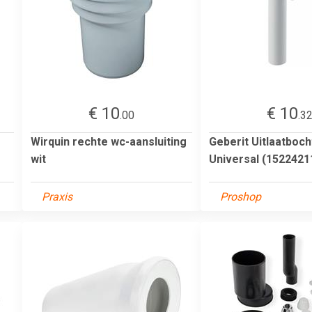
€ 10
€ 10
.00
.3
Wirquin rechte wc-aansluiting
Geberit Uitlaatboch
wit
Universal (1522421
Praxis
Proshop