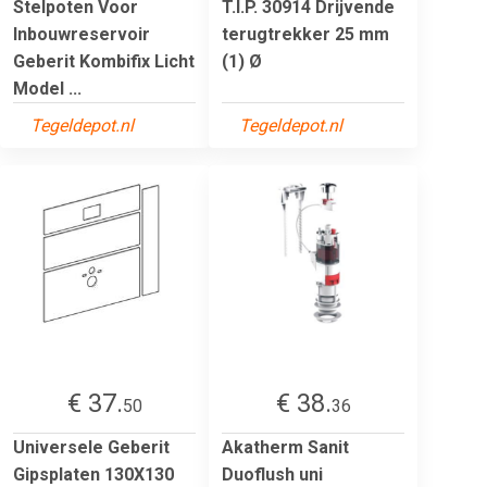
Stelpoten Voor
T.I.P. 30914 Drijvende
Inbouwreservoir
terugtrekker 25 mm
Geberit Kombifix Licht
(1) Ø
Model ...
Tegeldepot.nl
Tegeldepot.nl
€ 37.
€ 38.
50
36
Universele Geberit
Akatherm Sanit
Gipsplaten 130X130
Duoflush uni