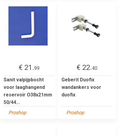
€ 21.
€ 22.
99
40
Sanit valpijpbocht
Geberit Duofix
voor laaghangend
wandankers voor
reservoir O38x21mm
duofix
50/44...
Proshop
Proshop