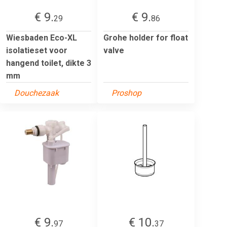
€ 9.
€ 9.
29
86
Wiesbaden Eco-XL
Grohe holder for float
isolatieset voor
valve
hangend toilet, dikte 3
mm
Douchezaak
Proshop
€ 9.
€ 10.
97
37