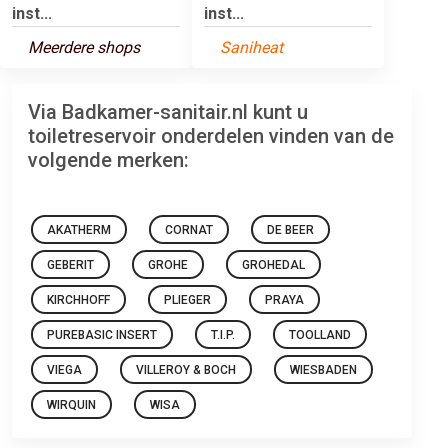
inst...
inst...
Meerdere shops
Saniheat
Via Badkamer-sanitair.nl kunt u
toiletreservoir onderdelen vinden van de
volgende merken:
AKATHERM
CORNAT
DE BEER
GEBERIT
GROHE
GROHEDAL
KIRCHHOFF
PLIEGER
PRAYA
PUREBASIC INSERT
T.I.P.
TOOLLAND
VIEGA
VILLEROY & BOCH
WIESBADEN
WIRQUIN
WISA