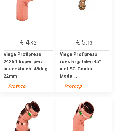
€ 4.
€ 5.
92
13
Viega Profipress
Viega Profipress
2426.1 koper pers
roestvrijstalen 45°
insteekbocht 45deg
met SC-Contur
22mm
Model...
Proshop
Proshop