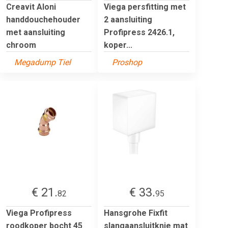
Creavit Aloni
Viega persfitting met
handdouchehouder
2 aansluiting
met aansluiting
Profipress 2426.1,
chroom
koper...
Megadump Tiel
Proshop
€ 21.
€ 33.
82
95
Viega Profipress
Hansgrohe Fixfit
roodkoper bocht 45
slangaansluitknie mat