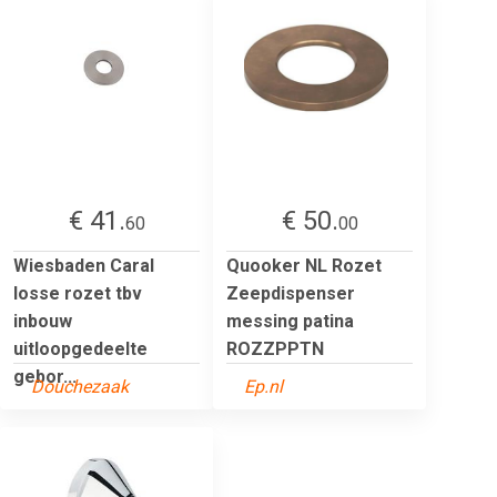
€ 41.
€ 50.
60
00
Wiesbaden Caral
Quooker NL Rozet
losse rozet tbv
Zeepdispenser
inbouw
messing patina
uitloopgedeelte
ROZZPPTN
gebor...
Douchezaak
Ep.nl