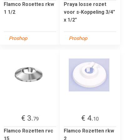
Flamco Rosettes rkw
Praya losse rozet
1 1/2
voor s-Koppeling 3/4"
x 1/2"
Proshop
Proshop
€ 3.
€ 4.
79
10
Flamco Rozetten rvc
Flamco Rozetten rkw
15
2