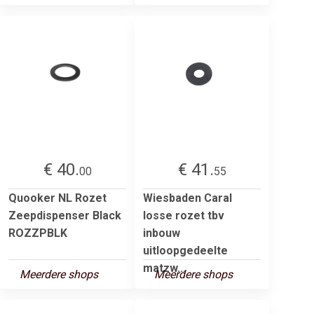
€ 40.
€ 41.
00
55
Quooker NL Rozet
Wiesbaden Caral
Zeepdispenser Black
losse rozet tbv
ROZZPBLK
inbouw
uitloopgedeelte
matzw...
Meerdere shops
Meerdere shops