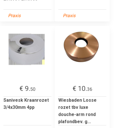
Praxis
Praxis
€ 9.
€ 10.
50
36
Sanivesk Kraanrozet
Wiesbaden Losse
3/4x30mm 4pp
rozet tbv luxe
douche-arm rond
plafondbev. g...