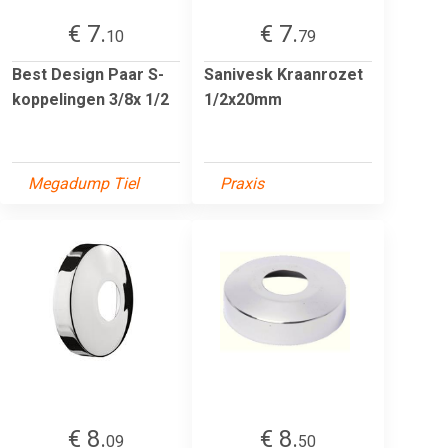
€ 7.
€ 7.
10
79
Best Design Paar S-
Sanivesk Kraanrozet
koppelingen 3/8x 1/2
1/2x20mm
Megadump Tiel
Praxis
€ 8.
€ 8.
09
50