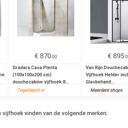
€ 870
€ 895
.00
.
Gradara Casa Plenta
Van Rijn Doucheca
ne
(100x100x200 cm)
Vijfhoek Helder incl
douchecabine vijfhoek 8...
Glasbehand...
Tegeldepot.nl
Meerdere shops
s vijfhoek vinden van de volgende merken: