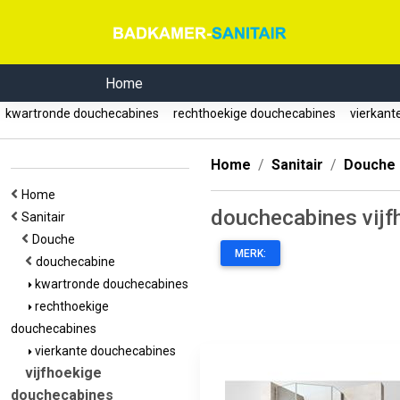
Home
kwartronde douchecabines
rechthoekige douchecabines
vierkant
Home
Sanitair
Douche
Home
douchecabines vijf
Sanitair
Douche
MERK:
douchecabine
kwartronde douchecabines
rechthoekige
douchecabines
vierkante douchecabines
vijfhoekige
douchecabines