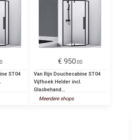
€ 950
00
.00
bine ST04
Van Rijn Douchecabine ST04
.
Vijfhoek Helder incl.
Glasbehand...
Meerdere shops