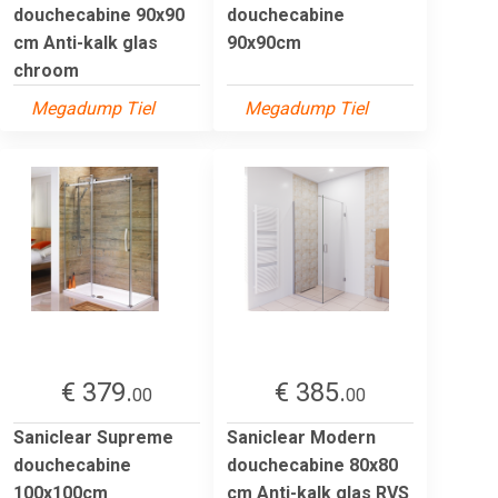
douchecabine 90x90
douchecabine
cm Anti-kalk glas
90x90cm
chroom
Megadump Tiel
Megadump Tiel
€ 379.
€ 385.
00
00
Saniclear Supreme
Saniclear Modern
douchecabine
douchecabine 80x80
100x100cm
cm Anti-kalk glas RVS