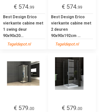
€ 574.
€ 574.
99
99
Best Design Erico
Best Design Erico
vierkante cabine met
vierkante cabine met
1 swing deur
2 deuren
90x90x20...
90x90x192cm ...
Tegeldepot.nl
Tegeldepot.nl
€ 579.
€ 579.
00
00