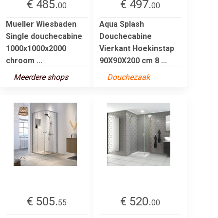
€ 485.
€ 497.
00
00
Mueller Wiesbaden
Aqua Splash
Single douchecabine
Douchecabine
1000x1000x2000
Vierkant Hoekinstap
chroom ...
90X90X200 cm 8 ...
Meerdere shops
Douchezaak
€ 505.
€ 520.
55
00