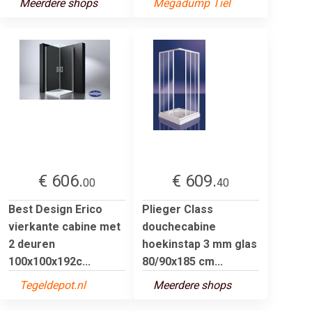
Meerdere shops
Megadump Tiel
€ 606.
€ 609.
00
40
Best Design Erico
Plieger Class
vierkante cabine met
douchecabine
2 deuren
hoekinstap 3 mm glas
100x100x192c...
80/90x185 cm...
Tegeldepot.nl
Meerdere shops