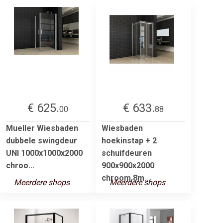
€ 625.
€ 633.
00
88
Mueller Wiesbaden
Wiesbaden
dubbele swingdeur
hoekinstap + 2
UNI 1000x1000x2000
schuifdeuren
chroo...
900x900x2000
chroom 8m...
Meerdere shops
Meerdere shops