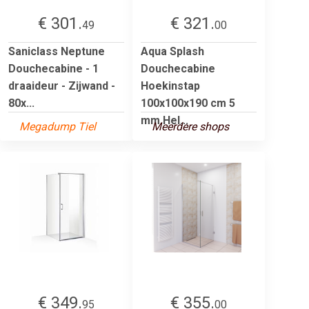
€ 301.
€ 321.
49
00
Saniclass Neptune
Aqua Splash
Douchecabine - 1
Douchecabine
draaideur - Zijwand -
Hoekinstap
80x...
100x100x190 cm 5
mm Hel...
Megadump Tiel
Meerdere shops
€ 349.
€ 355.
95
00