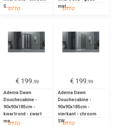
S...
mat...
OTTO
OTTO
€ 199.
€ 199.
99
99
Adema Dawn
Adema Dawn
Douchecabine -
Douchecabine -
90x90x185cm -
90x90x185cm -
kwartrond - zwart
vierkant - chroom
ma...
SW...
OTTO
OTTO