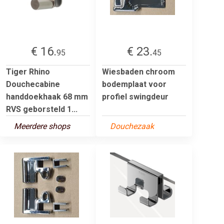
€ 16.
€ 23.
95
45
Tiger Rhino
Wiesbaden chroom
Douchecabine
bodemplaat voor
handdoekhaak 68 mm
profiel swingdeur
RVS geborsteld 1...
Meerdere shops
Douchezaak