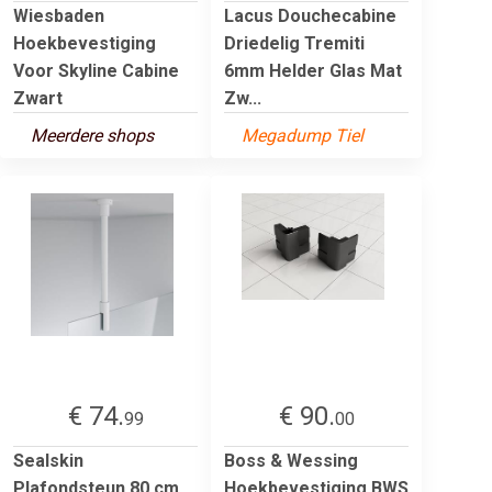
Wiesbaden
Lacus Douchecabine
Hoekbevestiging
Driedelig Tremiti
Voor Skyline Cabine
6mm Helder Glas Mat
Zwart
Zw...
Meerdere shops
Megadump Tiel
€ 74.
€ 90.
99
00
Sealskin
Boss & Wessing
Plafondsteun 80 cm
Hoekbevestiging BWS