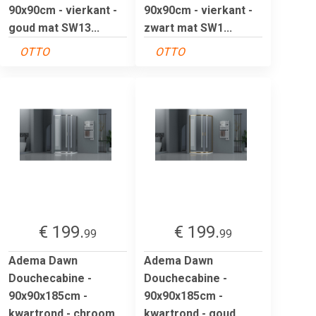
90x90cm - vierkant -
90x90cm - vierkant -
goud mat SW13...
zwart mat SW1...
OTTO
OTTO
€ 199.
€ 199.
99
99
Adema Dawn
Adema Dawn
Douchecabine -
Douchecabine -
90x90x185cm -
90x90x185cm -
kwartrond - chroom
kwartrond - goud