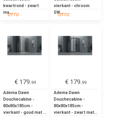
kwartrond - zwart
vierkant - chroom
ma...
SW...
OTTO
OTTO
€ 179.
€ 179.
99
99
Adema Dawn
Adema Dawn
Douchecabine -
Douchecabine -
80x80x185cm -
80x80x185cm -
vierkant - goud mat ...
vierkant - zwart mat...