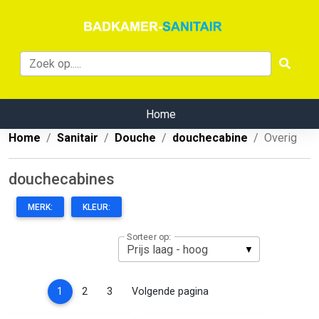
Home
Home
Sanitair
Douche
douchecabine
Overig
douchecabines
MERK:
KLEUR:
Sorteer op:
(current)
1
2
3
Volgende pagina