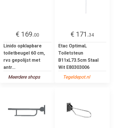
€ 169.
€ 171.
00
34
Linido opklapbare
Etac OptimaL
toiletbeugel 60 cm,
Toiletsteun
rvs gepolijst met
B11xL73.5cm Staal
antr...
Wit E80303006
Meerdere shops
Tegeldepot.nl