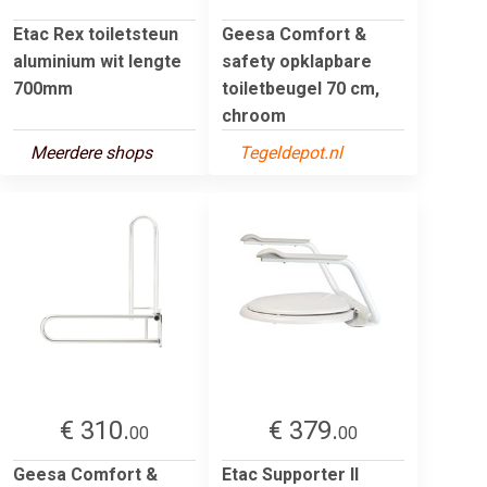
Etac Rex toiletsteun
Geesa Comfort &
aluminium wit lengte
safety opklapbare
700mm
toiletbeugel 70 cm,
chroom
Meerdere shops
Tegeldepot.nl
€ 310.
€ 379.
00
00
Geesa Comfort &
Etac Supporter II