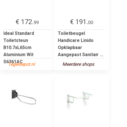
€ 172.
€ 191.
99
00
Ideal Standard
Toiletbeugel
Toiletsteun
Handicare Linido
B10.7xL65cm
Opklapbaar
Aluminium Wit
Aangepast Sanitair ...
S6361AC
Tegeldepot.nl
Meerdere shops