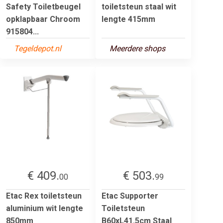
Safety Toiletbeugel
toiletsteun staal wit
opklapbaar Chroom
lengte 415mm
915804...
Tegeldepot.nl
Meerdere shops
€ 409.
€ 503.
00
99
Etac Rex toiletsteun
Etac Supporter
aluminium wit lengte
Toiletsteun
850mm
B60xL41.5cm Staal