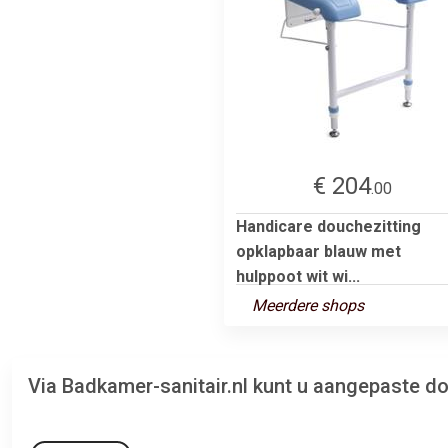
€ 204
.00
Handicare douchezitting
opklapbaar blauw met
hulppoot wit wi...
Meerdere shops
Via Badkamer-sanitair.nl kunt u aangepaste d