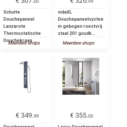
€ 307.
€ 326.
00
99
Schutte
vidaXL
Douchepaneel
Douchepaneelsystee
Lanzarote
m gebogen roestvrij
Thermostatische
staal 201 goudk...
Douchekraan ...
Meerdere shops
Meerdere shops
€ 349.
€ 355.
99
00
Douchepaneel
Lacus Douchepaneel