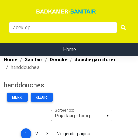
Home
Home
Sanitair
Douche
douchegarnituren
handdouches
handdouches
MERK:
KLEUR:
Sorteer op:
(current)
1
2
3
Volgende pagina