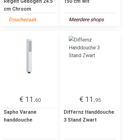
Regen Gebogen 24.5
150 cm Wit
cm Chroom
Douchezaak
Meerdere shops
€ 11.
€ 11.
60
95
Sapho Varane
Differnz Handdouche
handdouche
3 Stand Zwart