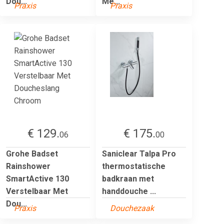
Dou...
Me...
Praxis
Praxis
€ 129.
€ 175.
06
00
Grohe Badset
Saniclear Talpa Pro
Rainshower
thermostatische
SmartActive 130
badkraan met
Verstelbaar Met
handdouche ...
Dou...
Praxis
Douchezaak