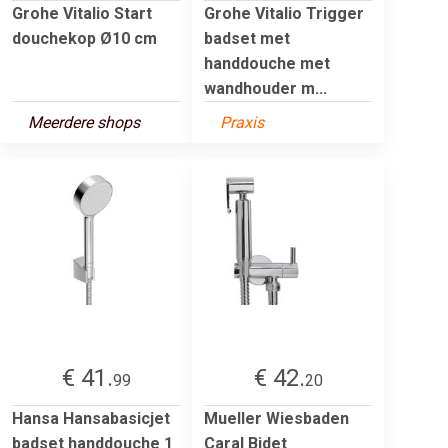
Grohe Vitalio Start
Grohe Vitalio Trigger
douchekop Ø10 cm
badset met
handdouche met
wandhouder m...
Meerdere shops
Praxis
€ 41.
€ 42.
99
20
Hansa Hansabasicjet
Mueller Wiesbaden
badset handdouche 1
Caral Bidet