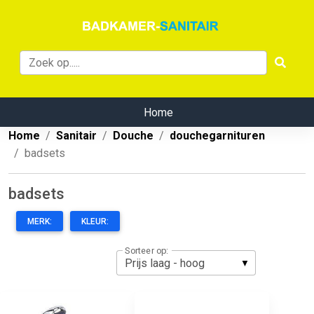
Home
Home
Sanitair
Douche
douchegarnituren
badsets
badsets
MERK:
KLEUR:
Sorteer op: