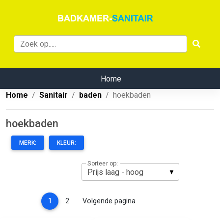
Home
Home
Sanitair
baden
hoekbaden
hoekbaden
MERK:
KLEUR:
Sorteer op:
(current)
1
2
Volgende pagina