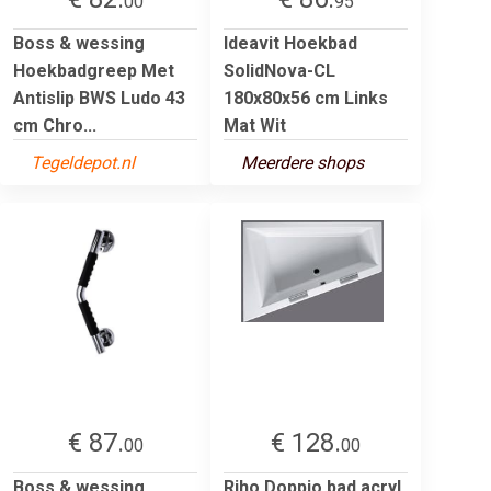
00
95
Boss & wessing
Ideavit Hoekbad
Hoekbadgreep Met
SolidNova-CL
Antislip BWS Ludo 43
180x80x56 cm Links
cm Chro...
Mat Wit
Tegeldepot.nl
Meerdere shops
€ 87.
€ 128.
00
00
Boss & wessing
Riho Doppio bad acryl