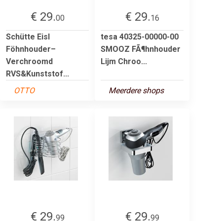
€ 29.
€ 29.
00
16
Schütte Eisl
tesa 40325-00000-00
Föhnhouder–
SMOOZ FÃ¶hnhouder
Verchroomd
Lijm Chroo...
RVS&Kunststof...
OTTO
Meerdere shops
€ 29.
€ 29.
99
99