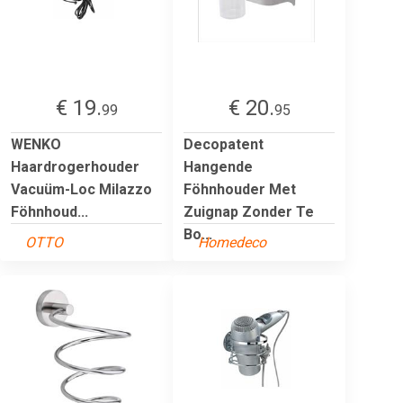
€ 19.
€ 20.
99
95
WENKO
Decopatent
Haardrogerhouder
Hangende
Vacuüm-Loc Milazzo
Föhnhouder Met
Föhnhoud...
Zuignap Zonder Te
Bo...
OTTO
Homedeco