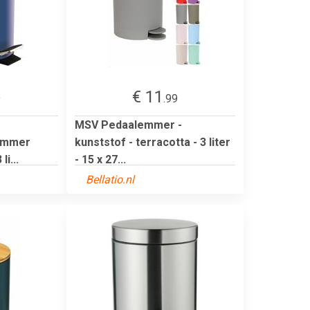
€ 11
9
.99
MSV Pedaalemmer -
lemmer
kunststof - terracotta - 3 liter
li...
- 15 x 27...
Bellatio.nl