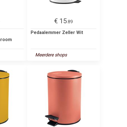
€ 15
9
.89
Pedaalemmer Zeller Wit
hroom
Meerdere shops