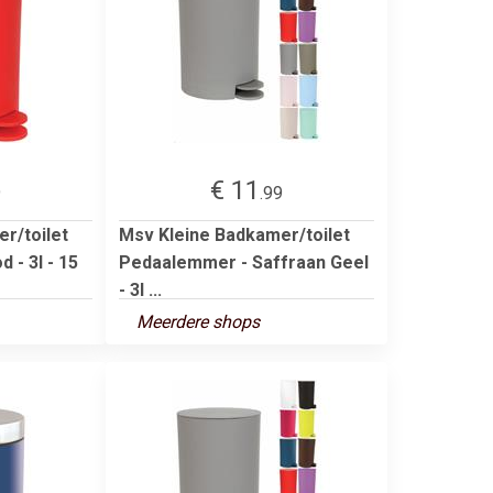
€ 11
9
.99
r/toilet
Msv Kleine Badkamer/toilet
 - 3l - 15
Pedaalemmer - Saffraan Geel
- 3l ...
Meerdere shops