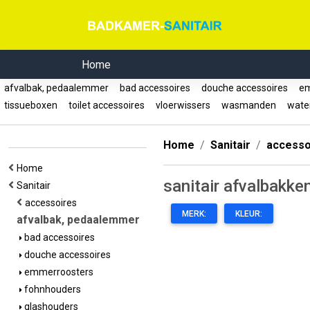
Home
afvalbak, pedaalemmer
bad accessoires
douche accessoires
em
tissueboxen
toilet accessoires
vloerwissers
wasmanden
wate
Home
Sanitair
accesso
Home
sanitair afvalbakke
Sanitair
accessoires
MERK:
KLEUR:
afvalbak, pedaalemmer
bad accessoires
douche accessoires
emmerroosters
fohnhouders
glashouders