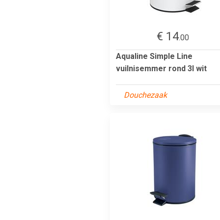
€ 14
.00
Aqualine Simple Line
vuilnisemmer rond 3l wit
Douchezaak