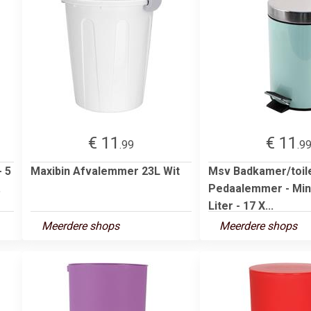
€ 11
€ 11
.99
.9
- 5
Maxibin Afvalemmer 23L Wit
Msv Badkamer/toil
.
Pedaalemmer - Min
Liter - 17 X...
Meerdere shops
Meerdere shops