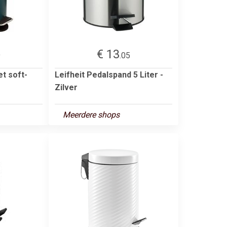
€ 13
9
.05
t soft-
Leifheit Pedalspand 5 Liter -
Zilver
Meerdere shops