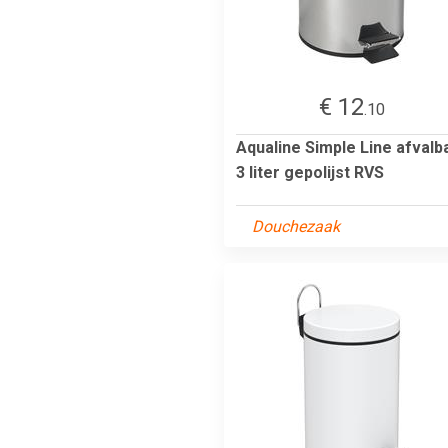
€ 12
.10
Aqualine Simple Line afvalb
3 liter gepolijst RVS
Douchezaak