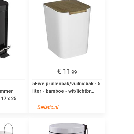
€ 11
5
.99
5Five prullenbak/vuilnisbak - 5
lemmer
liter - bamboe - wit/lichtbr...
 17 x 25
Bellatio.nl