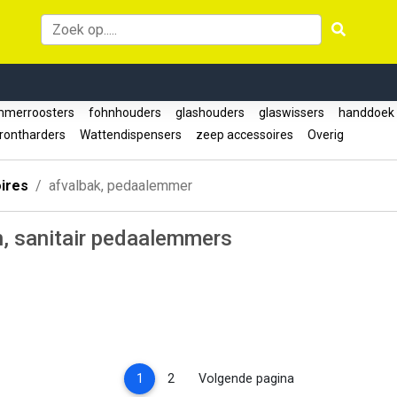
merroosters
fohnhouders
glashouders
glaswissers
handdoek 
rontharders
Wattendispensers
zeep accessoires
Overig
ires
afvalbak, pedaalemmer
n, sanitair pedaalemmers
(current)
1
2
Volgende pagina