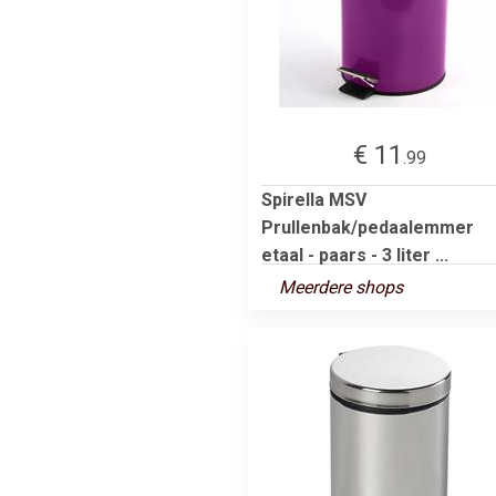
€ 11
.99
Spirella MSV
Prullenbak/pedaalemmer
etaal - paars - 3 liter ...
Meerdere shops