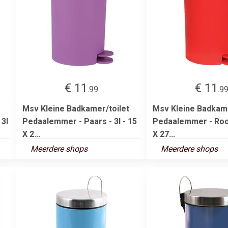
€ 11
€ 11
.99
.9
Msv Kleine Badkamer/toilet
Msv Kleine Badkame
 3l
Pedaalemmer - Paars - 3l - 15
Pedaalemmer - Rood
X 2...
X 27...
Meerdere shops
Meerdere shops