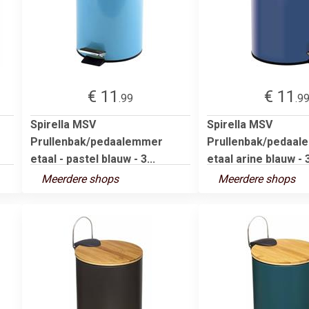
€ 11
€ 11
.99
.9
Spirella MSV
Spirella MSV
Prullenbak/pedaalemmer
Prullenbak/pedaa
etaal - pastel blauw - 3...
etaal arine blauw - 3 
Meerdere shops
Meerdere shops