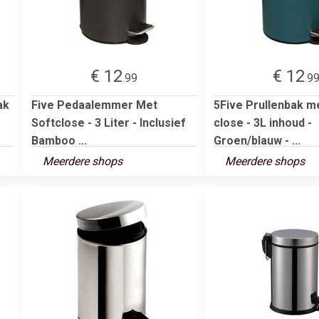
€ 12
€ 12
.99
.9
ak
Five Pedaalemmer Met
5Five Prullenbak me
Softclose - 3 Liter - Inclusief
close - 3L inhoud -
Bamboo ...
Groen/blauw - ...
Meerdere shops
Meerdere shops