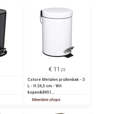
€ 11
9
.25
Cstore Metalen prullenbak - 3
L - H 24,5 cm - Wit
kopen&8451...
Meerdere shops