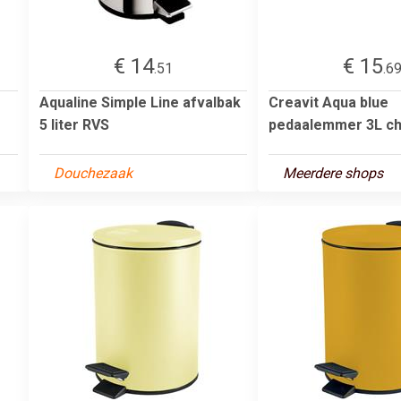
€ 14
€ 15
.51
.6
Aqualine Simple Line afvalbak
Creavit Aqua blue
5 liter RVS
pedaalemmer 3L c
Douchezaak
Meerdere shops