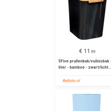
€ 11
.99
5Five prullenbak/vuilnisbak 
liter - bamboe - zwart/licht..
Bellatio.nl