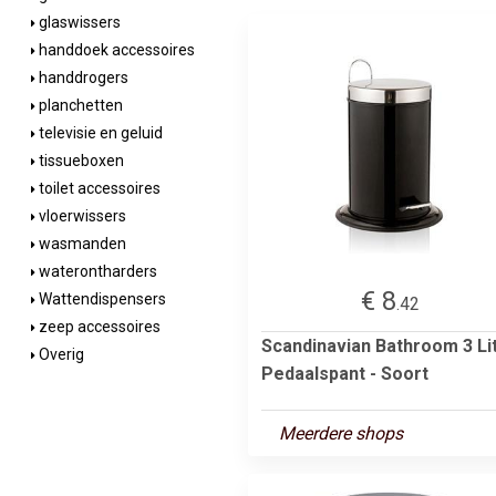
glaswissers
handdoek accessoires
handdrogers
planchetten
televisie en geluid
tissueboxen
toilet accessoires
vloerwissers
wasmanden
waterontharders
€ 8
Wattendispensers
.42
zeep accessoires
Scandinavian Bathroom 3 Li
Overig
Pedaalspant - Soort
Meerdere shops