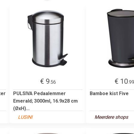
€ 9
€ 10
.56
.9
ter
PULSIVA Pedaalemmer
Bamboe kist Five
Emerald; 3000ml, 16.9x28 cm
(ØxH)...
LUSINI
Meerdere shops