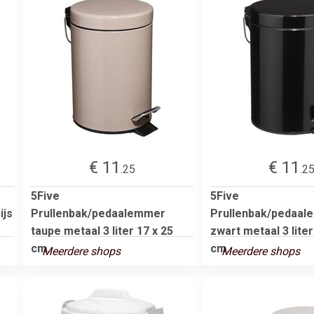
€ 11
€ 11
.25
.2
5Five
5Five
ijs
Prullenbak/pedaalemmer
Prullenbak/pedaa
taupe metaal 3 liter 17 x 25
zwart metaal 3 liter
cm...
cm...
Meerdere shops
Meerdere shops