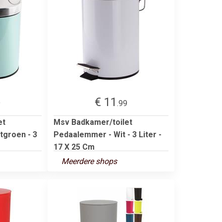
€ 11
9
.99
et
Msv Badkamer/toilet
tgroen - 3
Pedaalemmer - Wit - 3 Liter -
17 X 25 Cm
Meerdere shops