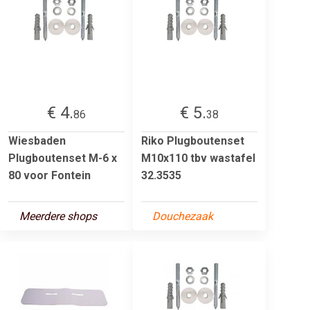
€ 4.
€ 5.
86
38
Wiesbaden
Riko Plugboutenset
Plugboutenset M-6 x
M10x110 tbv wastafel
80 voor Fontein
32.3535
Meerdere shops
Douchezaak