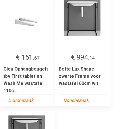
€ 161.
€ 994.
67
14
Clou Ophangbeugels
Bette Lux Shape
tbv First tablet en
zwarte Frame voor
Wash Me wastafel
wastafel 60cm wit
110c...
Douchezaak
Douchezaak