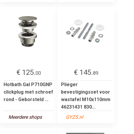
€ 125.
€ 145.
00
89
Hotbath Gal P710GNP
Plieger
clickplug met schroef
bevestigingsset voor
rond - Geborsteld ...
wastafel M10x110mm
46231431 830...
Meerdere shops
GYZS.nl