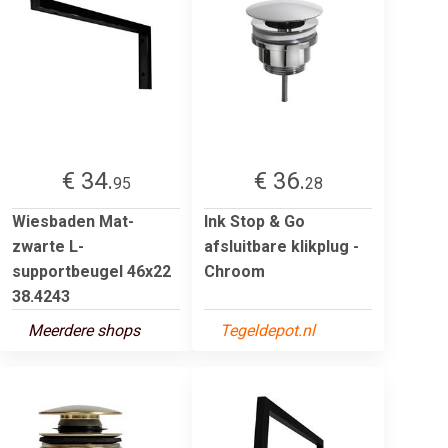
€ 34.
€ 36.
95
28
Wiesbaden Mat-
Ink Stop & Go
zwarte L-
afsluitbare klikplug -
supportbeugel 46x22
Chroom
38.4243
Meerdere shops
Tegeldepot.nl