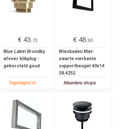
€ 43.
€ 48.
72
93
Blue Label Brondby
Wiesbaden Mat-
afvoer klikplug -
zwarte vierkante
geborsteld goud
supportbeugel 40x14
38.4252
Tegeldepot.nl
Meerdere shops