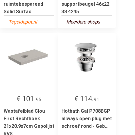
ruimtebesparend
supportbeugel 46x22
Solid Surfac...
38.4245
Tegeldepot.nl
Meerdere shops
€ 101.
€ 114.
95
91
Wastafelblad Clou
Hotbath Gal P708BGP
First Rechthoek
allways open plug met
21x20.9x7cm Gepolijst
schroef rond - Geb...
RVS ...