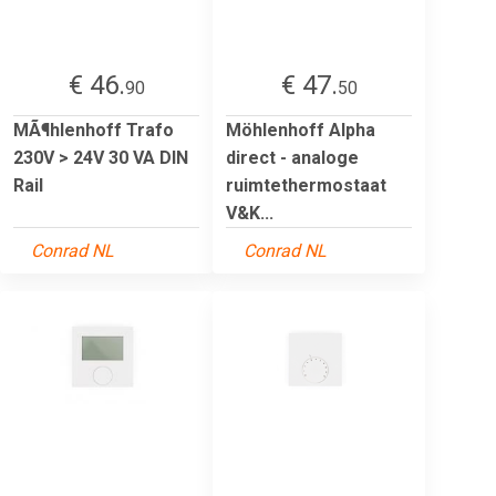
€ 46.
€ 47.
90
50
MÃ¶hlenhoff Trafo
Möhlenhoff Alpha
230V > 24V 30 VA DIN
direct - analoge
Rail
ruimtethermostaat
V&K...
Conrad NL
Conrad NL