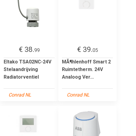
€ 38.
€ 39.
99
05
Eltako TSA02NC-24V
MÃ¶hlenhoff Smart 2
Stelaandrijving
Ruimtetherm. 24V
Radiatorventiel
Analoog Ver...
Conrad NL
Conrad NL