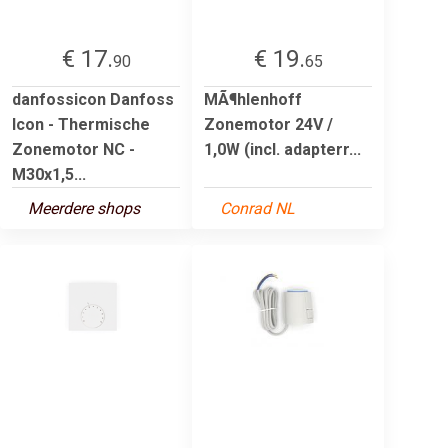
€ 17.
€ 19.
90
65
danfossicon Danfoss
MÃ¶hlenhoff
Icon - Thermische
Zonemotor 24V /
Zonemotor NC -
1,0W (incl. adapterr...
M30x1,5...
Meerdere shops
Conrad NL