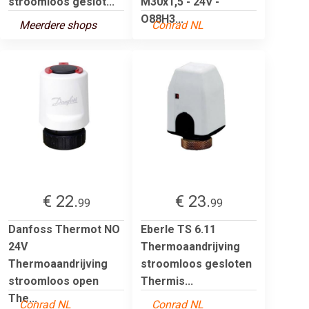
stroomloos geslot...
M30x1,5 - 24V -
O88H3...
Meerdere shops
Conrad NL
€ 22.
€ 23.
99
99
Danfoss Thermot NO
Eberle TS 6.11
24V
Thermoaandrijving
Thermoaandrijving
stroomloos gesloten
stroomloos open
Thermis...
The...
Conrad NL
Conrad NL