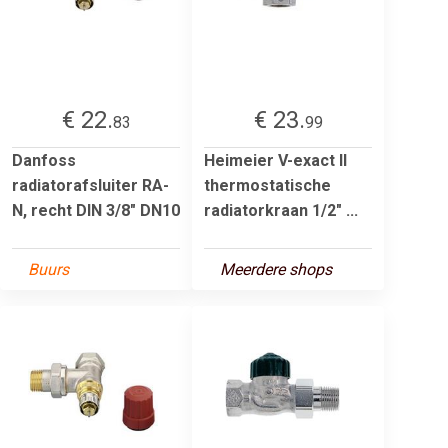
€ 22.
€ 23.
83
99
Danfoss
Heimeier V-exact II
radiatorafsluiter RA-
thermostatische
N, recht DIN 3/8" DN10
radiatorkraan 1/2" ...
Buurs
Meerdere shops