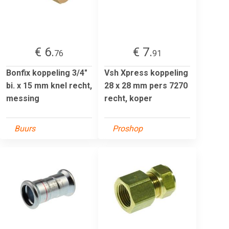
€ 6.
€ 7.
76
91
Bonfix koppeling 3/4"
Vsh Xpress koppeling
bi. x 15 mm knel recht,
28 x 28 mm pers 7270
messing
recht, koper
Buurs
Proshop