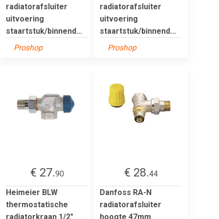
radiatorafsluiter
radiatorafsluiter
uitvoering
uitvoering
staartstuk/binnend...
staartstuk/binnend...
Proshop
Proshop
€ 27.
€ 28.
90
44
Heimeier BLW
Danfoss RA-N
thermostatische
radiatorafsluiter
radiatorkraan 1/2"
hoogte 47mm