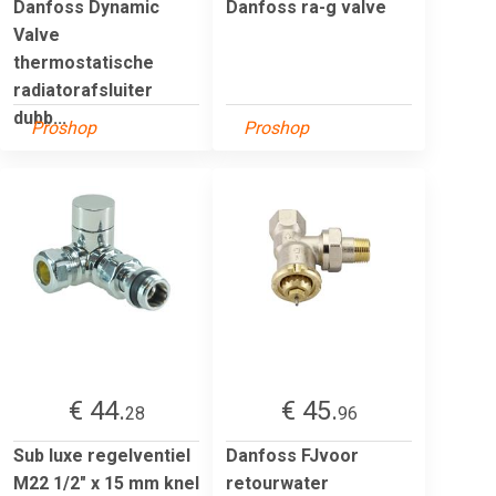
Danfoss Dynamic
Danfoss ra-g valve
Valve
thermostatische
radiatorafsluiter
dubb...
Proshop
Proshop
€ 44.
€ 45.
28
96
Sub luxe regelventiel
Danfoss FJvoor
M22 1/2" x 15 mm knel
retourwater