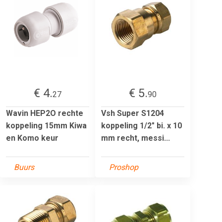
€ 4.
€ 5.
27
90
Wavin HEP2O rechte
Vsh Super S1204
koppeling 15mm Kiwa
koppeling 1/2" bi. x 10
en Komo keur
mm recht, messi...
Buurs
Proshop