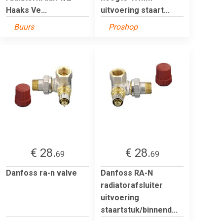
Haaks Ve...
uitvoering staart...
Buurs
Proshop
€ 28.
€ 28.
69
69
Danfoss ra-n valve
Danfoss RA-N
radiatorafsluiter
uitvoering
staartstuk/binnend...