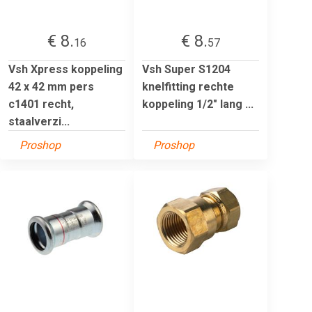
€ 8.
€ 8.
16
57
Vsh Xpress koppeling
Vsh Super S1204
42 x 42 mm pers
knelfitting rechte
c1401 recht,
koppeling 1/2" lang ...
staalverzi...
Proshop
Proshop