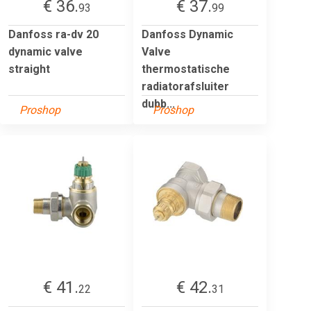
€ 36.
€ 37.
93
99
Danfoss ra-dv 20
Danfoss Dynamic
dynamic valve
Valve
straight
thermostatische
radiatorafsluiter
dubb...
Proshop
Proshop
€ 41.
€ 42.
22
31