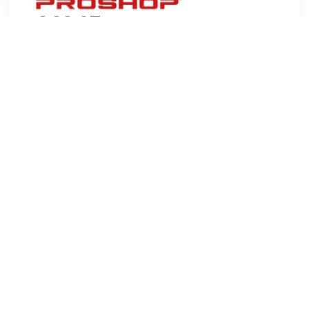
€ 22.97
Verzenden: € 6.99
7 days
De populaire SUCTion Knap Cosmetic Mirror met 10x
overtreding en LED -licht van D & Auml; Nichen Uniq.
Zuigfunctie die op alle oppervlakken werkt. In staat om alle
kleine details te zien. Ideaal als u uw make-up opzet.
eenvoudig & uuml; LED -licht en 10x Vergr & ouml; & szlig;
metingen: Diameter: 17 cm. & nbsp;
TERUG