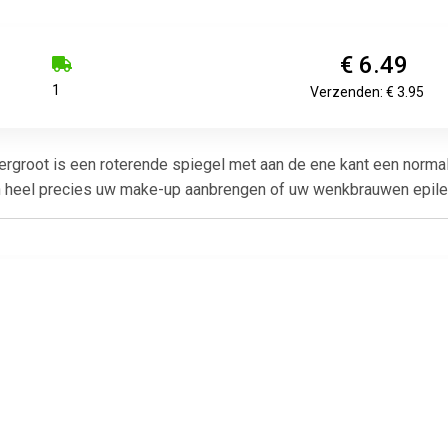
€ 6.49
1
Verzenden: € 3.95
ergroot is een roterende spiegel met aan de ene kant een normal
n heel precies uw make-up aanbrengen of uw wenkbrauwen epiler