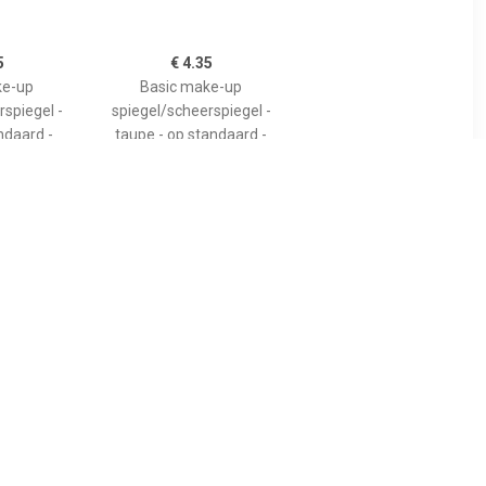
5
€ 4.35
ke-up
Basic make-up
spiegel -
spiegel/scheerspiegel -
andaard -
taupe - op standaard -
 x 17 cm -
kunststof - 23 x 17 cm -
5
€ 4.75
iegel -
Basic make-up
zakspiegel
spiegel/scheerspiegel op
- 7 x 6.5 cm
standaard kunststof 20 x
jdig -
30 cm blauw -