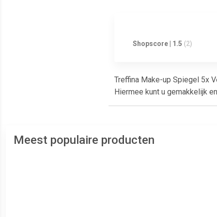
Shopscore | 1.5
(2)
Treffina Make-up Spiegel 5x V
Hiermee kunt u gemakkelijk e
Meest populaire producten