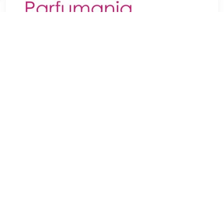
€ 6.95
Verzenden: € 3.95
1
Bijna iedereen kijkt wel eens in de spiegel. Tijdens het
ochtendritueel, voor we naar het werk of naar school gaan. Bij
het scheren, om haar en make-up te checken of om
contactlenzen in te doen. Een fijne make-up of
scheerspiegel eventueel met verlichting is daarom voor
velen onmisbaar. Let er maar eens op hoe vaak u per dag
eigenlijk in de spiegel kijkt.
TERUG