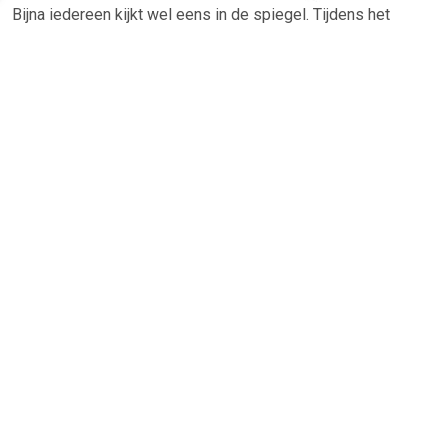
Bijna iedereen kijkt wel eens in de spiegel. Tijdens het
ochtendritueel, voor we naar het werk of naar school gaan. Bij
het scheren, om haar en make-up te checken of om
contactlenzen in te doen. Een fijne make-up of
scheerspiegel eventueel met verlichting is daarom voor
velen onmisbaar. Let er maar eens op hoe vaak u per dag
eigenlijk in de spiegel kijkt.
TERUG
Algemeen
Koopadvies, FAQ over?
Privacy Policy