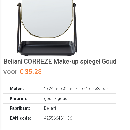
Beliani CORREZE Make-up spiegel Goud
voor
€ 35.28
Maten:
""x24 cmx31 cm / ""x24 cmx31 cm
Kleuren:
goud / goud
Fabrikant:
Beliani
EAN-code:
4255664811561