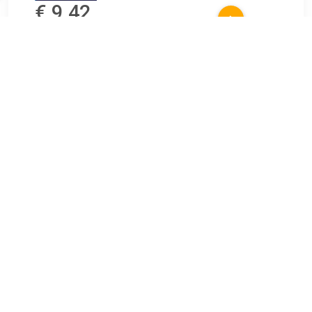
€ 9.42
Verzenden: € 49.95
1 tot 2 weken
Vrijstaande tafelspiegel transparant
TERUG
Algemeen
Koopadvies, FAQ over?
Privacy Policy