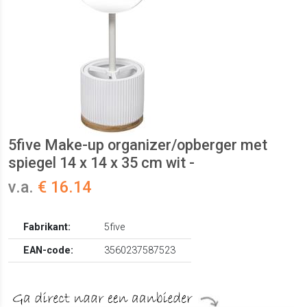
5five Make-up organizer/opberger met
spiegel 14 x 14 x 35 cm wit -
v.a.
€ 16.14
Fabrikant:
5five
EAN-code:
3560237587523