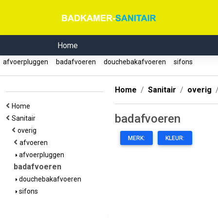
Home
afvoerpluggen
badafvoeren
douchebakafvoeren
sifons
Home
Sanitair
overig
Home
badafvoeren
Sanitair
overig
MERK:
KLEUR:
afvoeren
afvoerpluggen
badafvoeren
douchebakafvoeren
sifons