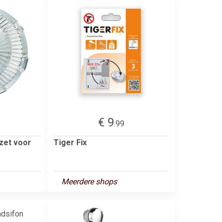
€ 9
.99
zet voor
Tiger Fix
Meerdere shops