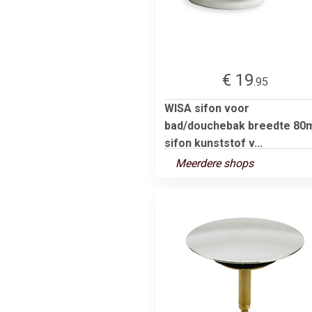
€ 19
.95
WISA sifon voor
bad/douchebak breedte 8
sifon kunststof v...
Meerdere shops