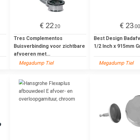
€ 22
€ 23
.20
.0
Tres Complementos
Best Design Badafv
Buisverbinding voor zichtbare
1/2 Inch x 915mm Gr
afvoeren met...
Megadump Tiel
Megadump Tiel