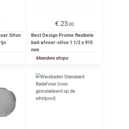
€ 23
0
.00
oer Sifon
Best Design Prome flexibele
ijs
bad-afvoer-sifon 1 1/2 x 915
mm
Meerdere shops