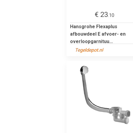
€ 23
.10
Hansgrohe Flexaplus
afbouwdeel E afvoer- en
overloopgarnituu...
Tegeldepot.nl