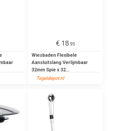
€ 18
5
.95
e
Wiesbaden Flexibele
jmbaar
Aansluitslang Verlijmbaar
32mm Spie x 32...
Tegeldepot.nl