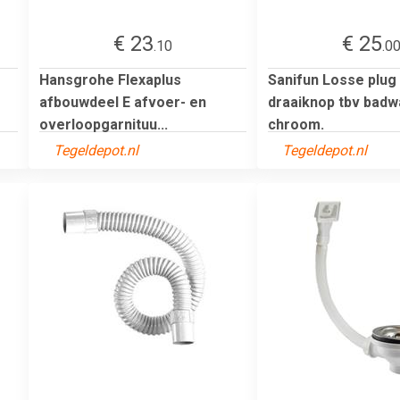
€ 23
€ 25
.10
.0
Hansgrohe Flexaplus
Sanifun Losse plug
afbouwdeel E afvoer- en
draaiknop tbv badw
overloopgarnituu...
chroom.
Tegeldepot.nl
Tegeldepot.nl