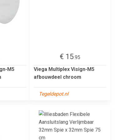
€ 15
5
.95
ign-M5
Viega Multiplex Visign-M5
m
afbouwdeel chroom
Tegeldepot.nl