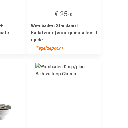
€ 25
0
.00
 +
Wiesbaden Standaard
aste
Badafvoer (voor geïnstalleerd
op de...
Tegeldepot.nl