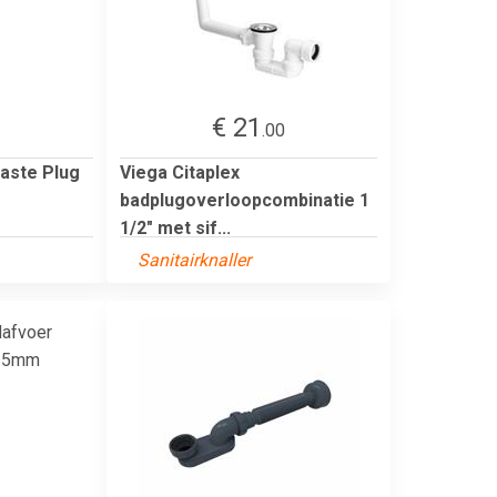
€ 21
1
.00
Waste Plug
Viega Citaplex
badplugoverloopcombinatie 1
1/2" met sif...
Sanitairknaller