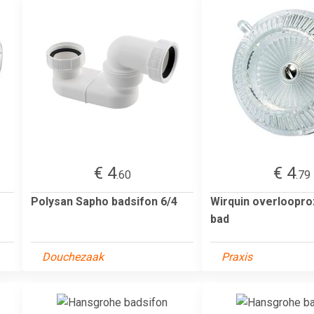
€ 4
€ 4
.60
.79
Polysan Sapho badsifon 6/4
Wirquin overloopro
bad
Douchezaak
Praxis