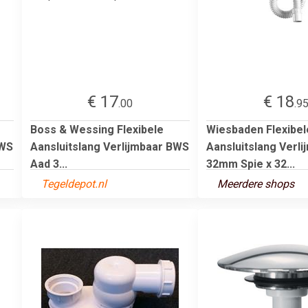
€ 17
€ 18
.00
.9
Boss & Wessing Flexibele
Wiesbaden Flexibel
BWS
Aansluitslang Verlijmbaar BWS
Aansluitslang Verli
Aad 3...
32mm Spie x 32...
Tegeldepot.nl
Meerdere shops