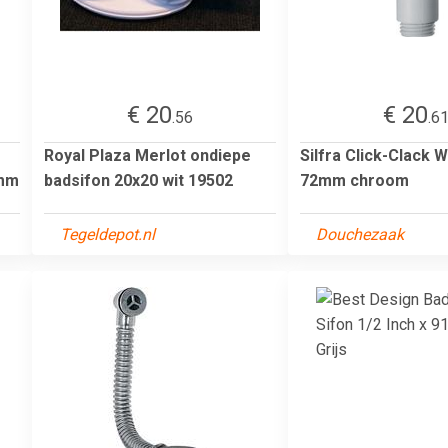
€ 20
€ 20
.56
.6
Royal Plaza Merlot ondiepe
Silfra Click-Clack 
0mm
badsifon 20x20 wit 19502
72mm chroom
Tegeldepot.nl
Douchezaak