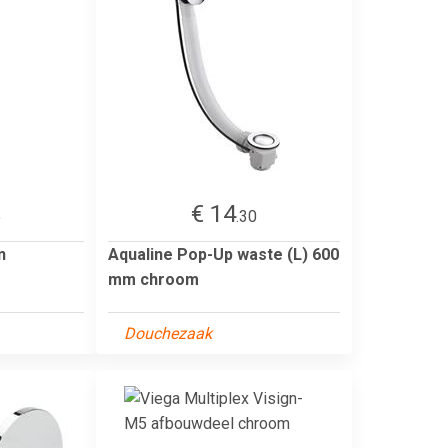
€ 14
5
.30
n
Aqualine Pop-Up waste (L) 600
mm chroom
Douchezaak