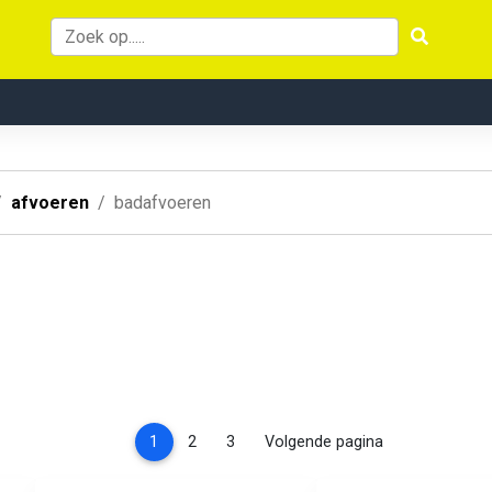
afvoeren
badafvoeren
(current)
1
2
3
Volgende pagina