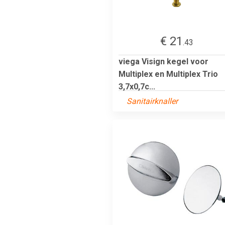
€ 21
.43
viega Visign kegel voor
Multiplex en Multiplex Trio
3,7x0,7c...
Sanitairknaller