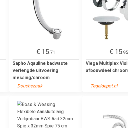
€ 15
€ 15
.71
.9
Sapho Aqauline badwaste
Viega Multiplex Vis
verlengde uitvoering
afbouwdeel chroo
messing/chroom
Douchezaak
Tegeldepot.nl