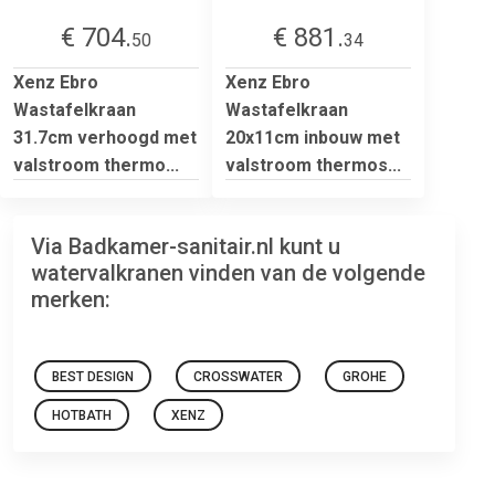
€ 704.
€ 881.
50
34
Xenz Ebro
Xenz Ebro
Wastafelkraan
Wastafelkraan
31.7cm verhoogd met
20x11cm inbouw met
valstroom thermo...
valstroom thermos...
Via Badkamer-sanitair.nl kunt u
watervalkranen vinden van de volgende
merken:
BEST DESIGN
CROSSWATER
GROHE
HOTBATH
XENZ