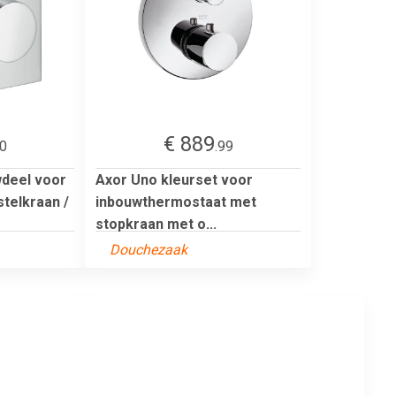
€ 889
10
.99
wdeel voor
Axor Uno kleurset voor
telkraan /
inbouwthermostaat met
stopkraan met o...
Douchezaak