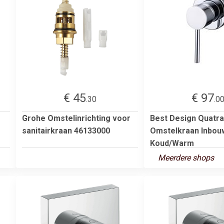
€ 45
€ 97
.30
.0
Grohe Omstelinrichting voor
Best Design Quatra
sanitairkraan 46133000
Omstelkraan Inbou
Koud/Warm
Meerdere shops