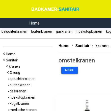
Home
beluchterkranen
buitenkranen
gaskranen
hoekstopkranen
kog
Home
Sanitair
kranen
Home
omstelkranen
Sanitair
kranen
MERK:
Overig
beluchterkranen
buitenkranen
gaskranen
hoekstopkranen
kogelkranen
medische kranen