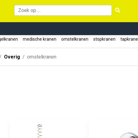
elkranen
medische kranen
omstelkranen
stopkranen
tapkran
Overig
omstelkranen