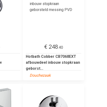
€ 248
0
.40
Hotbath Cobber CB7068EXT
w
afbouwdeel inbouw stopkraan
geborst...
Douchezaak