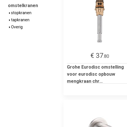
omstelkranen
stopkranen
tapkranen
Overig
€ 37
.80
Grohe Eurodisc omstelling
voor eurodisc opbouw
mengkraan chr...