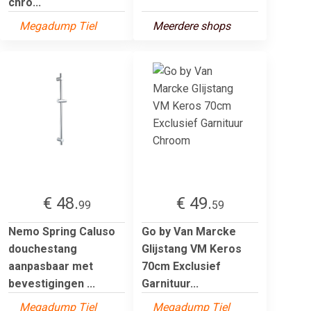
chro...
Megadump Tiel
Meerdere shops
€ 48.
€ 49.
99
59
Nemo Spring Caluso
Go by Van Marcke
douchestang
Glijstang VM Keros
aanpasbaar met
70cm Exclusief
bevestigingen ...
Garnituur...
Megadump Tiel
Megadump Tiel