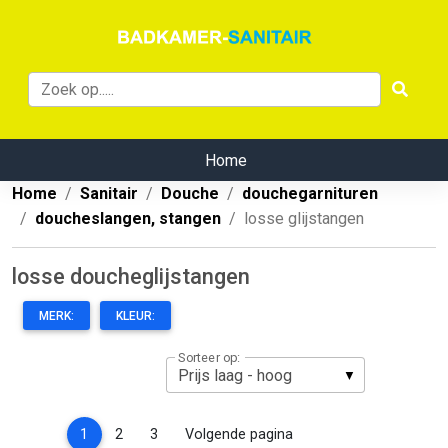
Home
Home
Sanitair
Douche
douchegarnituren
doucheslangen, stangen
losse glijstangen
losse doucheglijstangen
MERK:
KLEUR:
Sorteer op:
(current)
1
2
3
Volgende pagina