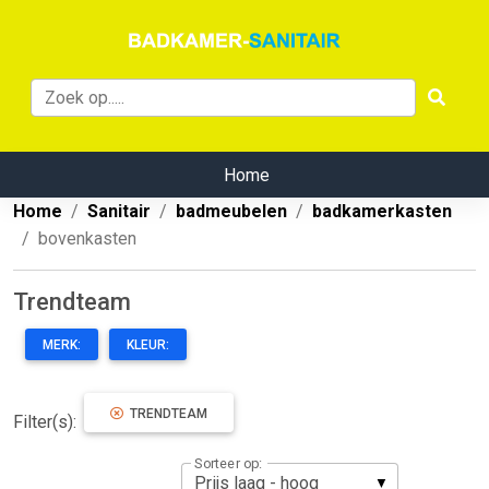
Home
Home
Sanitair
badmeubelen
badkamerkasten
bovenkasten
Trendteam
MERK:
KLEUR:
TRENDTEAM
Filter(s):
Sorteer op: