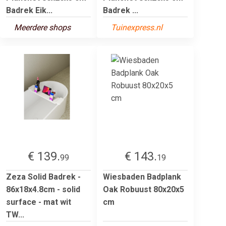
Badrek Eik...
Badrek ...
Meerdere shops
Tuinexpress.nl
€ 139.
€ 143.
99
19
Zeza Solid Badrek -
Wiesbaden Badplank
86x18x4.8cm - solid
Oak Robuust 80x20x5
surface - mat wit
cm
TW...