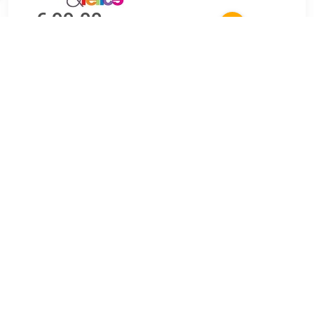
€ 99.00
Verzenden: € 0.00
1-2d
Zack Felice Make-up Spiegel 23.5X21.4X10.8cm Mat
Gesatineerd RVS Make-up spiegel op voet. eenvoudig in de
juiste positie te brengen. aan 2 zijden te gebruiken: 1:1 en
3:1. voorzien van antikras onderkant.
TERUG
Algemeen