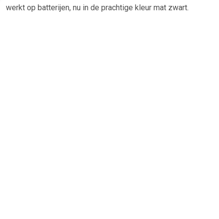
werkt op batterijen, nu in de prachtige kleur mat zwart.
Specificaties van de scheerspiegel Mat zwart: Wiesbaden
scheerspiegel Staand model Diameter: 20cm Dubbel zijdig
5x vergroting en normaal Met ledverlichting LED 3000K
warme kleur Op batterijen Kleur: mat-zwart CE certificaat,
klasse 1
TERUG
Algemeen
Koopadvies, FAQ over?
Privacy Policy
Cookies