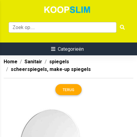
Categorieën
Home
Sanitair
spiegels
scheerspiegels, make-up spiegels
TERUG