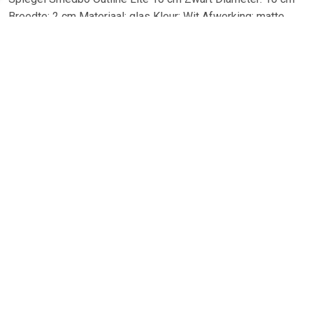
Breedte: 2 cm Materiaal: glas Kleur: Wit Afwerking: matte
Garantie: 10 jaar
TERUG
Algemeen
Koopadvies, FAQ over?
Privacy Policy
Cookies
Disclaimer
Zakelijk