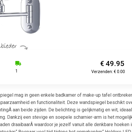
€ 49.95
1
Verzenden: € 0.00
iegel mag in geen enkele badkamer of make-up tafel ontbreken.
 spaarzaamheid en functionaliteit. Deze wandspiegel beschikt ov
ingÂ aan beide zijden. De belichting is gelijkmatig en wit, idea
ing. Dankzij een stevige en soepele scharnier-arm is het mogeli
aden draaibaarÂ waardoor je jezelf vanuit alle denkbare hoeken i
imtesâœ“ Bespaar veel tijd tijdens het opmakenâœ“ Heldere LED 