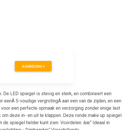
AANBIEDING
 De LED spiegel is stevig en sterk, en combineert een
er eenÂ 5-voudige vergrotingÂ aan een van de zijden, en een
al voor een perfecte opmaak en verzorging zonder enige last
jk om deze in- en uit te klappen. Deze ronde make up spiegel
n de spiegel helder kunt zien. Voordelen: âœ“ Ideaal in
verlichting - Dimbaarâœ“ Verschillende