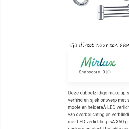
Shopscore | 0
(0)
Deze dubbelzijdige make up sp
verfijnd en sjiek ontwerp met
mooie en heldereÂ LED verlicht
van overbelichting en verblind
met LED verlichting isÂ 360 gr
donkere en slecht belichte ru