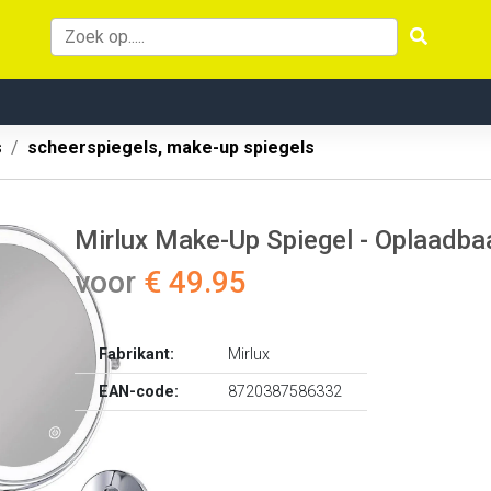
s
scheerspiegels, make-up spiegels
Mirlux Make-Up Spiegel - Oplaadba
voor
€ 49.95
Fabrikant:
Mirlux
EAN-code:
8720387586332