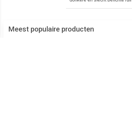
Meest populaire producten
€ 2.98
€ 2.49
Vergrootspiegel 15x met
Vergrootspiegel 3x met
Zuignappen
Zuignappen
organ
x 8