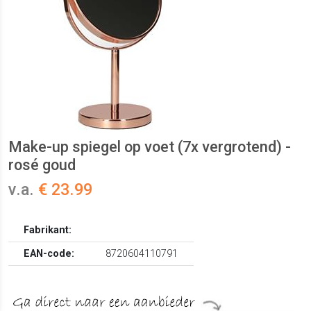
Make-up spiegel op voet (7x vergrotend) -
rosé goud
v.a.
€ 23.99
Fabrikant:
EAN-code:
8720604110791