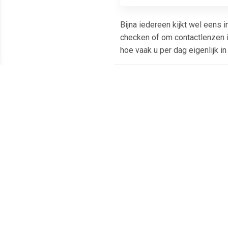
Bijna iedereen kijkt wel eens 
checken of om contactlenzen i
hoe vaak u per dag eigenlijk in 
Meest populaire producten
€ 2.98
€ 2.49
Vergrootspiegel 15x met
Vergrootspiegel 3x met