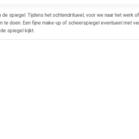
in de spiegel. Tijdens het ochtendritueel, voor we naar het werk o
n te doen. Een fijne make-up of scheerspiegel eventueel met ver
de spiegel kijkt.
€ 1.79
€ 3.49
€ 4.3
Wattenschijfjes
Make-up
Basic ma