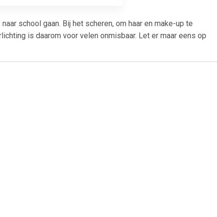
f naar school gaan. Bij het scheren, om haar en make-up te
lichting is daarom voor velen onmisbaar. Let er maar eens op
5
€ 4.35
ke-up
Basic make-up