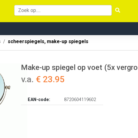
s
scheerspiegels, make-up spiegels
Make-up spiegel op voet (5x vergr
v.a.
€ 23.95
EAN-code:
8720604119602