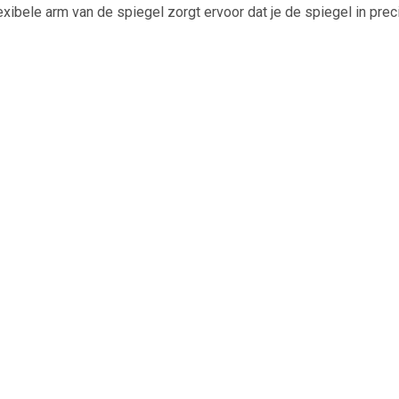
lexibele arm van de spiegel zorgt ervoor dat je de spiegel in pre
en).
egel Met Flexibele Arm & Zuignap - 20 cm