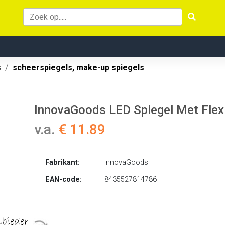
s
scheerspiegels, make-up spiegels
InnovaGoods LED Spiegel Met Flexi
v.a.
€ 11.89
Fabrikant:
InnovaGoods
EAN-code:
8435527814786