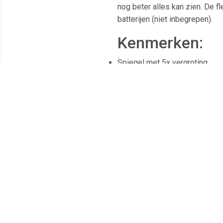
nog beter alles kan zien. De f
batterijen (niet inbegrepen).
Kenmerken:
Spiegel met 5x vergroting.
LED verlichting.
Aan-/uitknop.
360º rotatie.
Flexibele arm.
Krachtige zuignap.
Eenvoudig te bevestigen.
Batterij: 3 x AAA (niet inbegrep
Afmeting (diameter): 20 cm.
Inhoud:Â
InnovaGoods LED Spi