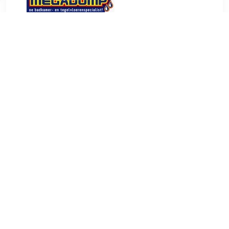
€ 190.00
Verzenden: € 0.00
Voorradig.
TERUG
Algemeen
Koopadvies, FAQ over?
Privacy Policy