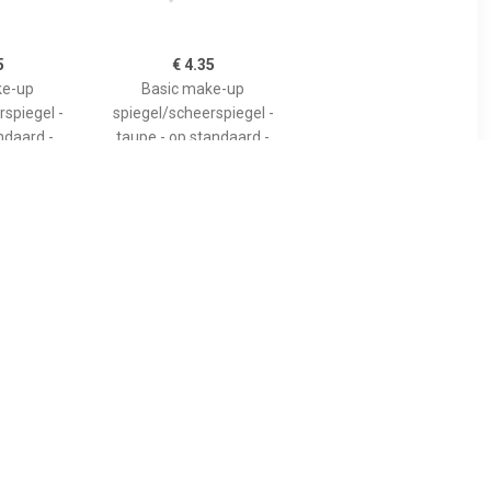
5
€ 4.35
ke-up
Basic make-up
spiegel -
spiegel/scheerspiegel -
andaard -
taupe - op standaard -
 x 17 cm -
kunststof - 23 x 17 cm -
5
€ 4.75
iegel -
Basic make-up
zakspiegel
spiegel/scheerspiegel op
- 7 x 6.5 cm
standaard kunststof 20 x
jdig -
30 cm blauw -