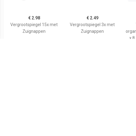
€ 2.98
€ 2.49
Vergrootspiegel 15x met
Vergrootspiegel 3x met
Zuignappen
Zuignappen
organ
x 8
€ 3.99
€ 4.55
Tasspiegel
Basic make-up
spiegel/scheerspiegel op
spi
standaard kunststof 18 x
wi
24 cm blauw -
kuns