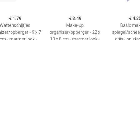
€ 1.79
€ 3.49
€ 4.3
Wattenschijfjes
Make-up
Basic ma
izer/opberger - 9 x 7
organizer/opberger - 22 x
spiegel/scheer
 cm - marmer look -
13 x 8 cm - marmer look -
grijs - op st
kunststof - 23
€ 4.35
€ 4.50
€ 3.2
Basic make-up
Basic make-up
Make-up sp
egel/scheerspiegel -
spiegel/scheerspiegel op
handspiegel - 
t - op standaard -
standaard kunststof 15 x
Schelp - zilver 
tstof - 23 x 17 cm -
20 cm grijs -
- dubbelzi