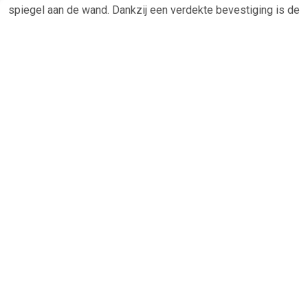
spiegel aan de wand. Dankzij een verdekte bevestiging is de
montage mooi afgewerkt. Het bevestigingsmateriaal wat
hiervoor nodig is wordt meegeleverd bij het product.
Specificaties Scheerspiegel AddStoris HansGrohe Met LED
Licht Gepolijst Goud: Diameter spiegel: 16 cm Diepte: 39,3
cm Lamp: max. 2 Watt (21 x 0.08 W / LED) Input
voltageingang:100 - 240 Volt AC / 50/60 Hz Uitgang: 21 V -
DC Soort bescherming: IP20 Materiaal: Metaal Kleur:
Gepolijst Goud Fabrieksgarantie: 2 Jaar
TERUG
Algemeen